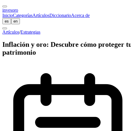
inves
oro
Inicio
Categorías
Artículos
Diccionario
Acerca de
es
en
Artículos
/
Estrategias
Inflación y oro: Descubre cómo proteger t
patrimonio