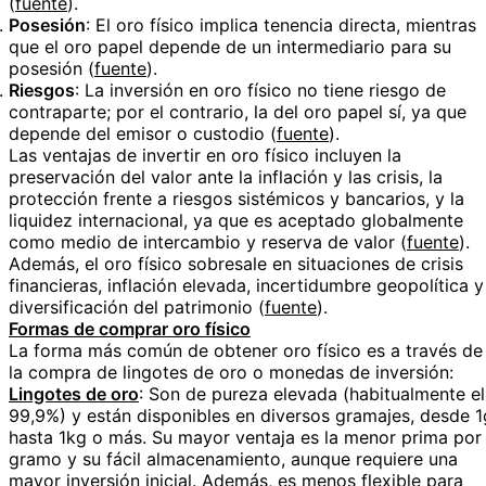
(
fuente
).
Posesión
: El oro físico implica tenencia directa, mientras
que el oro papel depende de un intermediario para su
posesión (
fuente
).
Riesgos
: La inversión en oro físico no tiene riesgo de
contraparte; por el contrario, la del oro papel sí, ya que
depende del emisor o custodio (
fuente
).
Las ventajas de invertir en oro físico incluyen la
preservación del valor ante la inflación y las crisis, la
protección frente a riesgos sistémicos y bancarios, y la
liquidez internacional, ya que es aceptado globalmente
como medio de intercambio y reserva de valor (
fuente
).
Además, el oro físico sobresale en situaciones de crisis
financieras, inflación elevada, incertidumbre geopolítica y
diversificación del patrimonio (
fuente
).
Formas de comprar oro físico
La forma más común de obtener oro físico es a través de
la compra de lingotes de oro o monedas de inversión:
Lingotes de oro
: Son de pureza elevada (habitualmente el
99,9%) y están disponibles en diversos gramajes, desde 1
hasta 1kg o más. Su mayor ventaja es la menor prima por
gramo y su fácil almacenamiento, aunque requiere una
mayor inversión inicial. Además, es menos flexible para