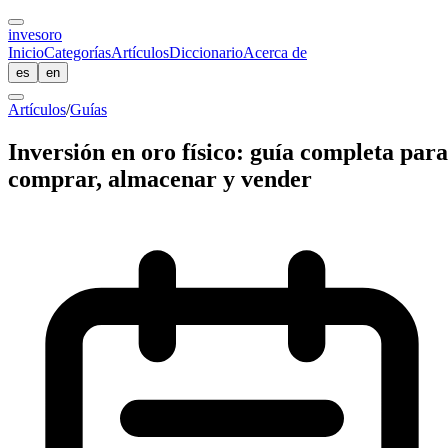
inves
oro
Inicio
Categorías
Artículos
Diccionario
Acerca de
es
en
Artículos
/
Guías
Inversión en oro físico: guía completa para
comprar, almacenar y vender