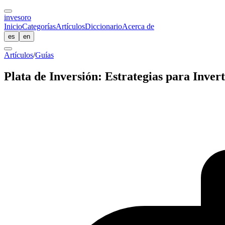
inves
oro
Inicio
Categorías
Artículos
Diccionario
Acerca de
es
en
Artículos
/
Guías
Plata de Inversión: Estrategias para Invert