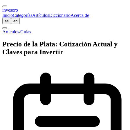
inves
oro
Inicio
Categorías
Artículos
Diccionario
Acerca de
es
en
Artículos
/
Guías
Precio de la Plata: Cotización Actual y
Claves para Invertir