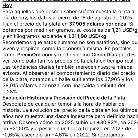
Hoy
Para aquellos que deseen saber cuánto cuesta la plata al
día de hoy, los datos al cierre de 18 de agosto de 2025
fijan el precio de la plata en
37,905 dólares por onza
. Si
optamos por medir en gramos, su coste es de
1,21 USD/g
y en kilogramos asciende a
1.211,90 USD/kg
.
Recordemos que estos números no son estáticos, sino qu
viven y respiran, como la economía misma. En portales
como
PrecioOro.com
y medios como
Cinco Días
puedes
ver cómo palpitan los precios de la plata en tiempo real.
Las tendencias diarias también merecen nuestra mirada
avizora. Al observar el comportamiento diario del precio
de la plata, notamos un baile sutil entre los 37,905 y los
38,015 dólares por onza, con una caída diminuta del
0,28%.
Evolución Histórica y Previsión del Precio de la Plata
Despójate de cualquier temor a la hora de hablar de
historia. La evolución del precio de la plata en los últimos
años nos muestra una danza incesante pero definida haci
arriba. Observa cómo en 2025 subió un +30,82%, en 202
un +21,50% y a pesar de un ligero tropiezo en 2023 de
-0,65%, ascendió un +4,61% en 2022. Si rebotamos